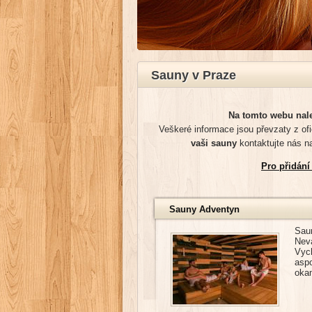
Sauny v Praze
Na tomto webu nale
Veškeré informace jsou převzaty z ofi
vaši sauny
kontaktujte nás n
Pro přidání
Sauny Adventyn
Sau
Nev
Vyc
aspo
oka