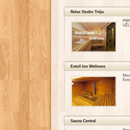
Relax Studio Trója
PRI
UŽI
Extoll Inn Wellness
Nov
Exto
Sauna Central
Nov