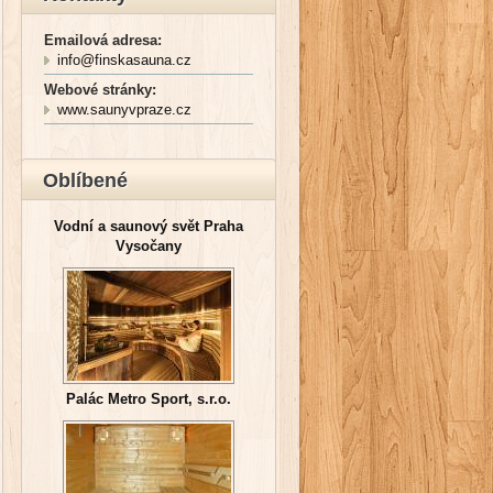
Emailová adresa:
info@finskasauna.cz
Webové stránky:
www.saunyvpraze.cz
Oblíbené
Vodní a saunový svět Praha
Vysočany
Palác Metro Sport, s.r.o.