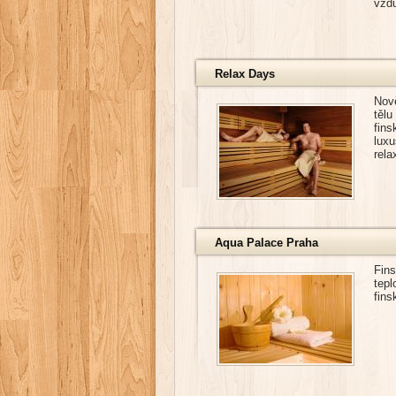
vzdu
Relax Days
Nov
tělu
fins
lux
rela
Aqua Palace Praha
Fin
tepl
fins