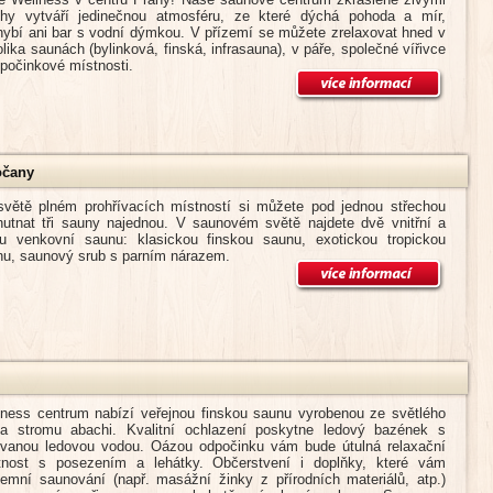
hy vytváří jedinečnou atmosféru, ze které dýchá pohoda a mír,
ybí ani bar s vodní dýmkou. V přízemí se můžete zrelaxovat hned v
lika saunách (bylinková, finská, infrasauna), v páře, společné vířivce
počinkové místnosti.
očany
světě plném prohřívacích místností si můžete pod jednou střechou
hutnat tři sauny najednou. V saunovém světě najdete dvě vnitřní a
nu venkovní saunu: klasickou finskou saunu, exotickou tropickou
nu, saunový srub s parním nárazem.
lness centrum nabízí veřejnou finskou saunu vyrobenou ze světlého
va stromu abachi. Kvalitní ochlazení poskytne ledový bazének s
trovanou ledovou vodou. Oázou odpočinku vám bude útulná relaxační
tnost s posezením a lehátky. Občerstvení i doplňky, které vám
jemní saunování (např. masážní žinky z přírodních materiálů, atp.)