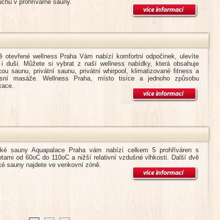
chu v prohřívárně sauny.
ě otevřené wellness Praha Vám nabízí komfortní odpočinek, ulevíte
 i duši. Můžete si vybrat z naší wellness nabídky, která obsahuje
kou saunu, privátní saunu, privátní whirpool, klimatizované fitness a
usní masáže. Wellness Praha, místo tisíce a jednoho způsobu
xace.
ské sauny Aquapalace Praha vám nabízí celkem 5 prohříváren s
otami od 60oC do 110oC a nižší relativní vzdušné vlhkosti. Další dvě
ké sauny najdete ve venkovní zóně.