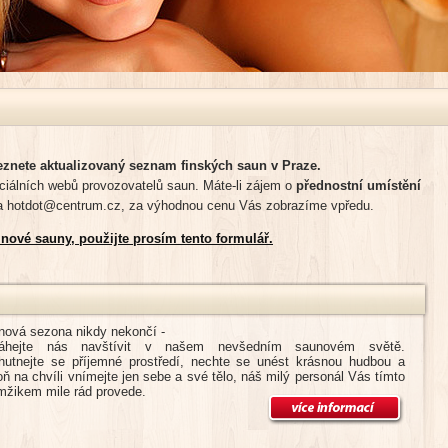
znete aktualizovaný seznam finských saun v Praze.
ciálních webů provozovatelů saun. Máte-li zájem o
přednostní umístění
a hotdot@centrum.cz, za výhodnou cenu Vás zobrazíme vpředu.
 nové sauny, použijte prosím tento formulář.
nová sezona nikdy nekončí -
áhejte nás navštívit v našem nevšedním saunovém světě.
hutnejte se příjemné prostředí, nechte se unést krásnou hudbou a
ň na chvíli vnímejte jen sebe a své tělo, náš milý personál Vás tímto
mžikem mile rád provede.