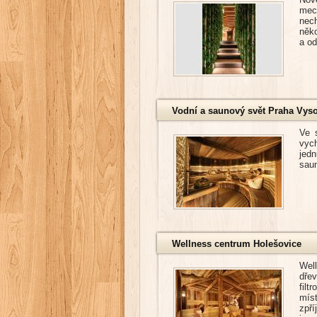
mec
nech
něko
a od
Vodní a saunový svět Praha Vys
Ve 
vyc
jed
sau
Wellness centrum Holešovice
Wel
dře
fil
mís
zpří