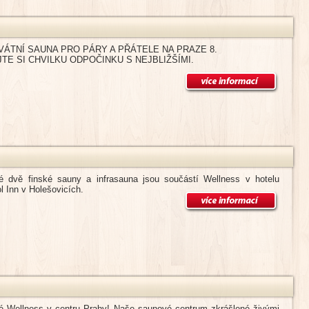
VÁTNÍ SAUNA PRO PÁRY A PŘÁTELE NA PRAZE 8.
JTE SI CHVILKU ODPOČINKU S NEJBLIŽŠÍMI.
é dvě finské sauny a infrasauna jsou součástí Wellness v hotelu
l Inn v Holešovicích.
é Wellness v centru Prahy! Naše saunové centrum zkrášlené živými