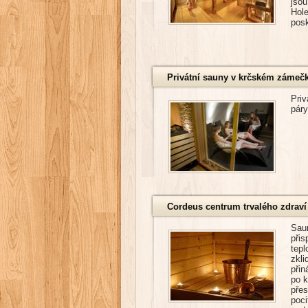
jso
Hol
posk
Privátní sauny v krčském zámeč
Pri
páry
Cordeus centrum trvalého zdraví
Saun
při
tepl
zkl
přin
po k
přes
poc