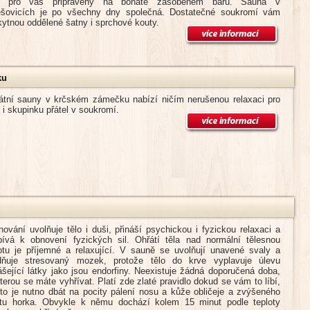
u pro vás připraveny na bohatě zásobeném baru. Sauna v
ešovicích je po všechny dny společná. Dostatečné soukromí vám
ytnou oddělené šatny i sprchové kouty.
ku
vátní sauny v krčském zámečku nabízí ničím nerušenou relaxaci pro
 i skupinku přátel v soukromí.
ování uvolňuje tělo i duši, přináší psychickou i fyzickou relaxaci a
spívá k obnovení fyzických sil. Ohřátí těla nad normální tělesnou
otu je příjemné a relaxující. V sauně se uvolňují unavené svaly a
idňuje stresovaný mozek, protože tělo do krve vyplavuje úlevu
ášející látky jako jsou endorfiny. Neexistuje žádná doporučená doba,
terou se máte vyhřívat. Platí zde zlaté pravidlo dokud se vám to líbí,
to je nutno dbát na pocity pálení nosu a kůže obličeje a zvýšeného
itu horka. Obvykle k němu dochází kolem 15 minut podle teploty