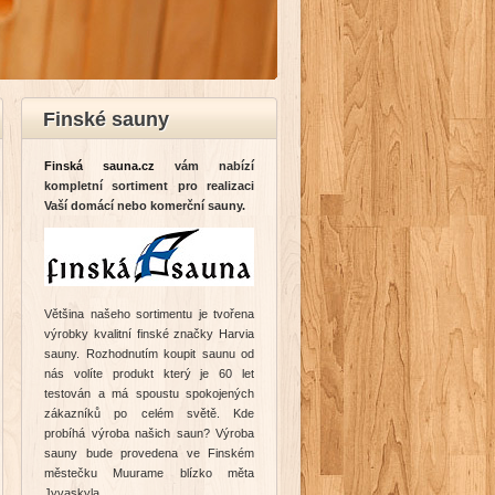
Finské sauny
Finská sauna.cz
vám nabízí
kompletní sortiment pro realizaci
Vaší domácí nebo komerční sauny.
Většina našeho sortimentu je tvořena
výrobky kvalitní finské značky Harvia
sauny. Rozhodnutím koupit saunu od
nás volíte produkt který je 60 let
testován a má spoustu spokojených
zákazníků po celém světě. Kde
probíhá výroba našich saun? Výroba
sauny bude provedena ve Finském
městečku Muurame blízko měta
Jyvaskyla.